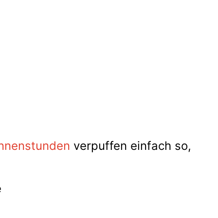
nnenstunden
verpuffen einfach so,
e