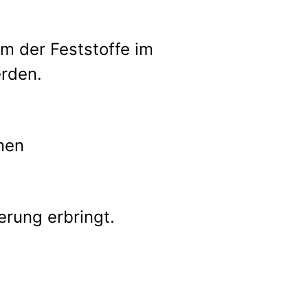
m der Feststoffe im
erden.
nen
erung erbringt.