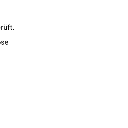
rüft.
ose
m