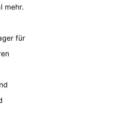
al mehr.
ger für
ren
und
d